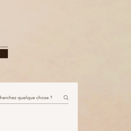
données
)