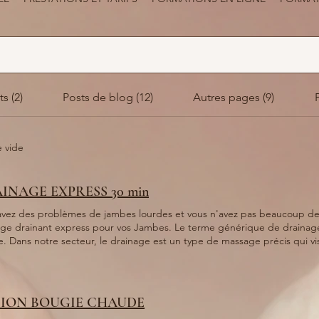
s (2)
Posts de blog (12)
Autres pages (9)
e vide
INAGE EXPRESS 30 min
avez des problèmes de jambes lourdes et vous n'avez pas beaucoup de 
ant express pour vos Jambes. Le terme générique de drainage désigne l'évacuation d'un
e. Dans notre secteur, le drainage est un type de massage précis qui vise
tique par les canaux circulatoires du corps humain. Drainer et éliminer
Soulager les jambes lourdes, Améliorer le sommeil, Renforcer le système
ION BOUGIE CHAUDE