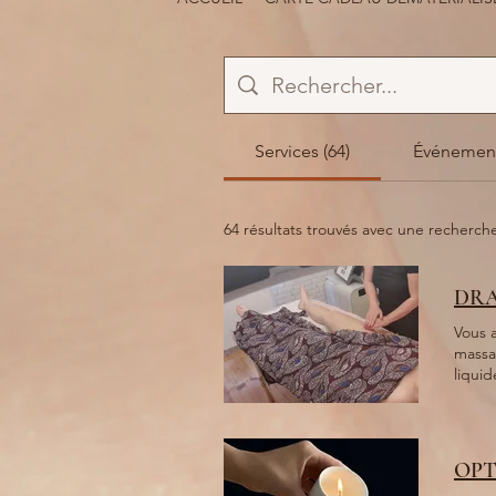
Services (64)
Événement
64 résultats trouvés avec une recherch
DRA
Vous 
massage drain
liquid
lympha
corps 
OPT