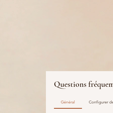
Questions fréque
Général
Configurer d