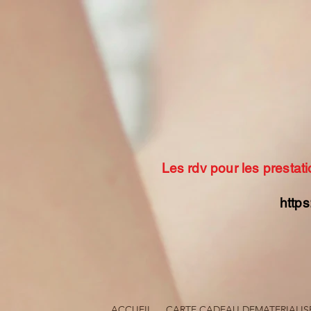
Les rdv pour les prestati
https
ACCUEIL
CARTE CADEAU DEMATERIALIS