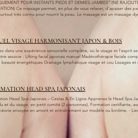
QUEMENT POUR INSTANTS PIEDS ET DEMIES-JAMBES" (NE RAJOUTE
ous relaxer, d'apaiser des parties du corps assez douloureuse.
 très connu pour nourrir la peau. Le massage est un massage dynamisant et tonifiant ce qui donne
ique. Les bougies utilisées sont des bougies de massage, après chaque zones on utilise
rviette humide chaude pour enlever la fine pellicule
UEL VISAGE HARMONISANT JAPON & BOIS
z dans une expérience sensorielle complète, où le visage et l’esprit se libère
tre associe : Lifting facial japonais manuel Madérothérapie faciale comp
s beauté énergétiques Drainage lymphatique visage et cou Lissages et i
tifs : tonicité naturelle du visage, harmonie globale, détente prolongée et
 pour une expérience complète et immersive, parfaite pour les soins réguliers ou
ments où l’on veut se recentrer et se ressourcer.
MATION HEAD SPA JAPONAIS
ad Spa Japonais – Cestas & En Ligne Apprenez le Head Spa Japonais, massage relaxant du cuir
u visage, en petit comité (2 personnes). Formation certifiante, avec support papier, vidéos pas à
théorie envoyée en amont et entraînement sur modèle ou binôme. - Lieu 
e : 1 jour - Tarif : 300 € la journée en présentiel ou 200€ en Elearning - 
s un soin professionnel, relaxant et tendance, et développez vos
nces rapidement grâce à un apprentissage pratique et personnalisé. Ne laissez pas votre réussi
attendre. Inscrivez- vous : renaisens.cristele@gmail.com