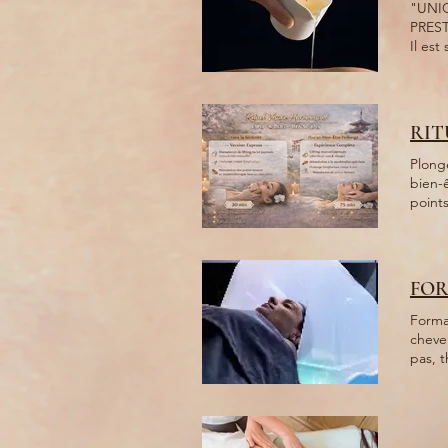
"UNI
PRESTATION) Ce massage permet, en plus de v
Il est surtout
un épiderme plus élast
une se
RIT
Plonge
bien-ê
point
relaxation profonde 💆‍♀️ Objec
sensation de légèreté. Idéal
les mo
FOR
Formation He
chevelu et d
pas, 
- Duré
formation inclus Offrez à vos client
compéte