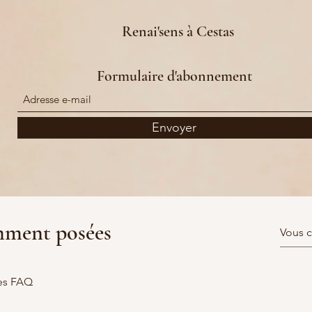
Renai'sens à Cestas
Formulaire d'abonnement
Envoyer
renaisens.cristele@gmail.com
mment posées
+33 6 89 85 79 23 (
Merci de laisser un message ainsi que vos coor
24 Chemin de Verdery, 33610 Cestas, France
es FAQ