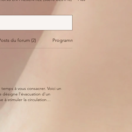
Posts du forum (2)
Programmes (573)
temps à vous consacrer. Voici un
 à stimuler la circulation
 les toxines présentes dans le
 immunitaire, Agir sur le cortisol.