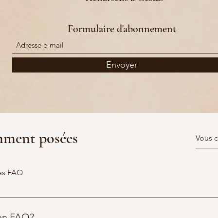
Formulaire d'abonnement
Envoyer
renaisens.cristele@gmail.com
mment posées
+33 6 89 85 79 23 (
Merci de laisser un message ainsi que vos coor
24 Chemin de Verdery, 33610 Cestas, France
es FAQ
ion FAQ?