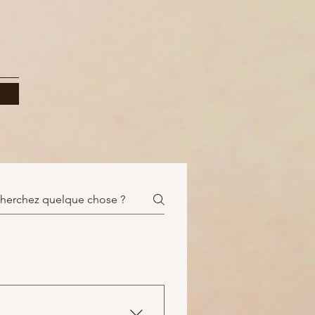
données
)