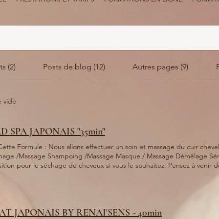
s (2)
Posts de blog (12)
Autres pages (9)
e vide
D SPA JAPONAIS "35min"
Cette Formule : Nous allons effectuer un soin et massage du cuir chev
 /Massage Shampoing /Massage Masque / Massage Démêlage Sérum Un sèche cheveux sera 
ition pour le séchage de cheveux si vous le souhaitez. Pensez à venir d
cles d'oreil Un sèche cheveux sera mis à disposition pour le séchage d
venir démaquiller et sans bijoux (chaines et boucles d'oreilles) Contre-indications : Femme enceinte à
du 4ème mois, fièvre, post-opératoire visage, poux, extensions de cheveux. Le Head Spa japon
xpérience de bien-être unique, combinant des techniques de soins capil
AT JAPONAIS BY RENAI'SENS - 40min
naire du Japon, cette pratique est devenue populaire pour ses multiples