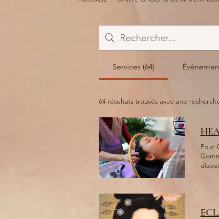
Services (64)
Événement
64 résultats trouvés avec une recherch
HEA
Pour 
Gommage
dispos
et bou
Pensez à 
partir 
une e
ECL
Origi