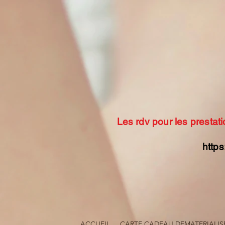
Les rdv pour les prestati
https
ACCUEIL
CARTE CADEAU DEMATERIALIS