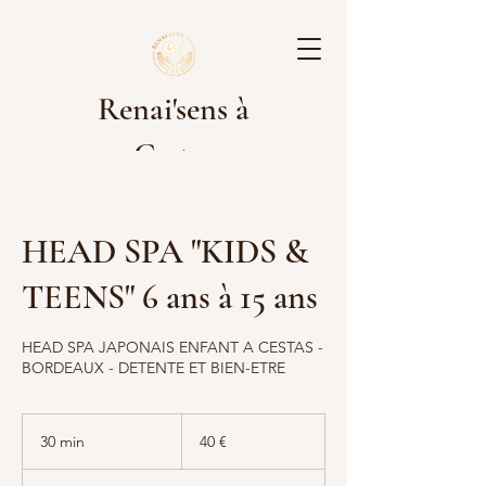
Renai'sens à
Cestas
HEAD SPA "KIDS &
Les rdv pour les prestations sont à
effectuer sur Planity. Cliquez sur le
TEENS" 6 ans à 15 ans
lien ci-dessous pour réserver :
[Réservez ici]
HEAD SPA JAPONAIS ENFANT A CESTAS -
https://www.planity.com/renaisens-
BORDEAUX - DETENTE ET BIEN-ETRE
nails-by-lyse-33610-cestas
40
Nous avons hâte de vous accueillir !
euros
30 min
3
40 €
0
m