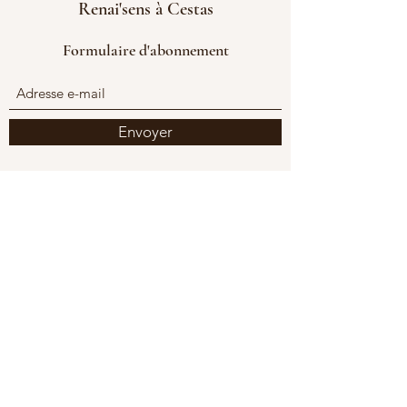
Renai'sens à Cestas
Formulaire d'abonnement
Envoyer
Questions fréquemment
posées
Général
Configurer des FAQ
Qu'est-ce qu'une