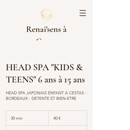
Renai'sens à
Cestas
HEAD SPA "KIDS &
Les rdv pour les prestations sont à
effectuer sur Planity. Cliquez sur le
TEENS" 6 ans à 15 ans
lien ci-dessous pour réserver :
[Réservez ici]
HEAD SPA JAPONAIS ENFANT A CESTAS -
https://www.planity.com/renaisens-
BORDEAUX - DETENTE ET BIEN-ETRE
nails-by-lyse-33610-cestas
40
Nous avons hâte de vous accueillir !
euros
30 min
3
40 €
0
m