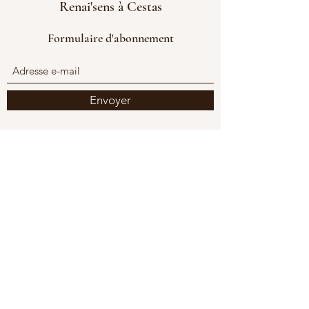
Renai'sens à Cestas
Formulaire d'abonnement
Envoyer
Questions fréquemment
posées
Général
Configurer des FAQ
Qu'est-ce qu'une