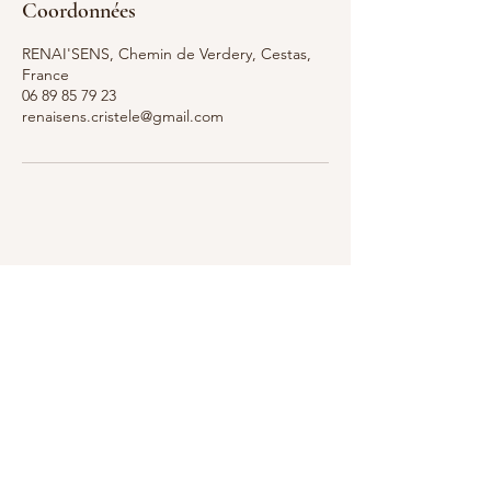
Coordonnées
RENAI'SENS, Chemin de Verdery, Cestas,
France
06 89 85 79 23
renaisens.cristele@gmail.com
Renai'sens à Cestas
Formulaire d'abonnement
Envoyer