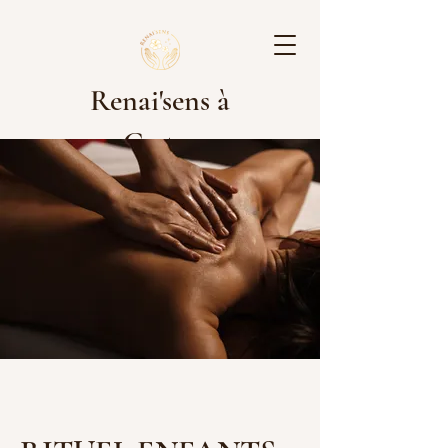
Renai'sens à
Cestas
Les rdv pour les prestations sont à
effectuer sur Planity. Cliquez sur le
lien ci-dessous pour réserver :
[Réservez ici]
https://www.planity.com/renaisens-
nails-by-lyse-33610-cestas
Nous avons hâte de vous accueillir !