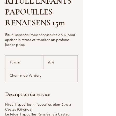
RITUEL ENFANTS
PAPOUILLES
RENAI'SENS 15m
Rituel sensoriel avec accessoires doux pour
apaiser le stress et favoriser un profond
lâcher-prise.
20
euros
15 min
1
20 €
5
m
Chemin de Verdery
i
n
Description du service
Rituel Papouilles – Papouilles bien-être à
Cestas (Gironde)
Le Rituel Papouilles Renai’sens à Cestas