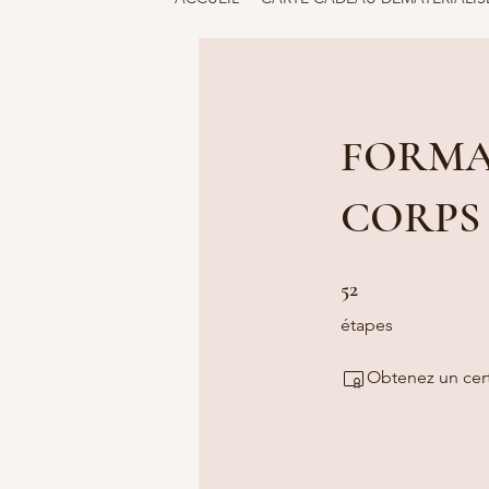
FORMA
CORPS
52 étapes
52
étapes
Obtenez un cer