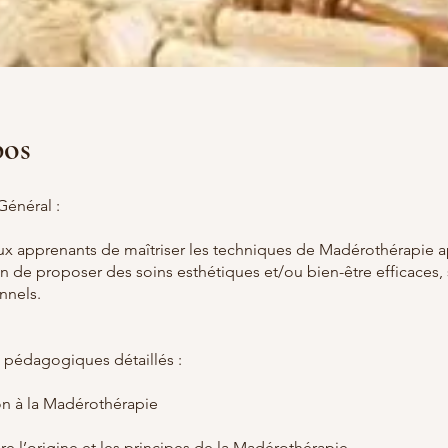
pos
Général :
ux apprenants de maîtriser les techniques de Madérothérapie 
in de proposer des soins esthétiques et/ou bien-être efficaces, 
nnels.
s pédagogiques détaillés :
ion à la Madérothérapie
e l’origine et les principes de la Madérothérapie.