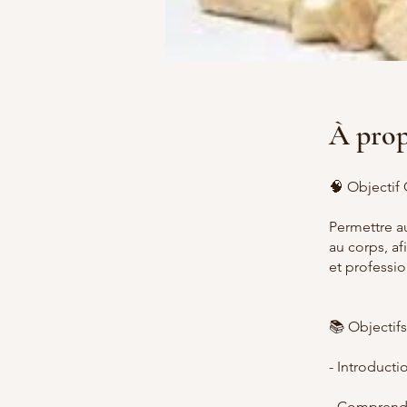
À pro
🧠 Objectif 
Permettre a
au corps, af
et professio
📚 Objectif
- Introduct
- Comprendr