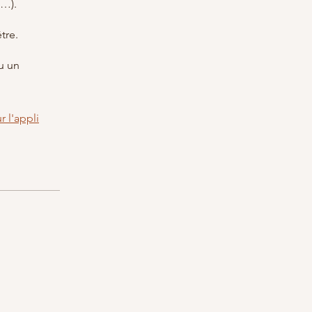
s…).
tre.
u un
r l'appli