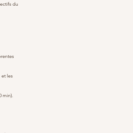
ectifs du
érentes
 et les
0 min).