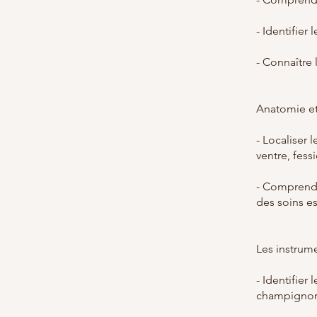
- Identifier
- Connaître 
Anatomie et
- Localiser 
ventre, fess
- Comprendr
des soins e
Les instrum
- Identifier 
champignons