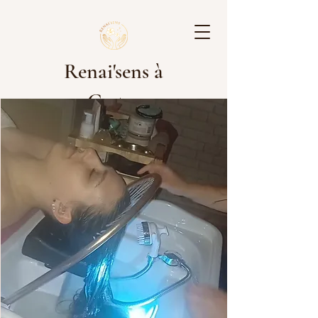
Renai'sens à
Cestas
Les rdv pour les prestations sont à
effectuer sur Planity. Cliquez sur le
lien ci-dessous pour réserver :
[Réservez ici]
https://www.planity.com/renaisens-
nails-by-lyse-33610-cestas
Nous avons hâte de vous accueillir !